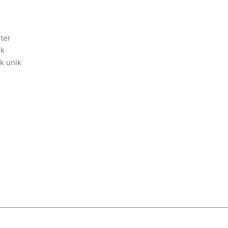
ter
ik
ik unik