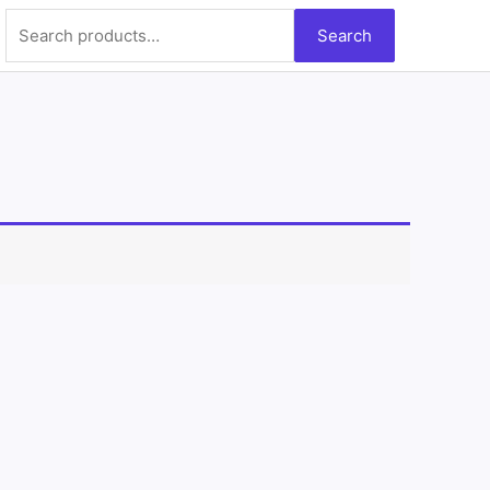
Search
Search
for: