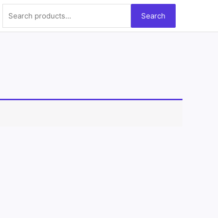
Search
Search
for: