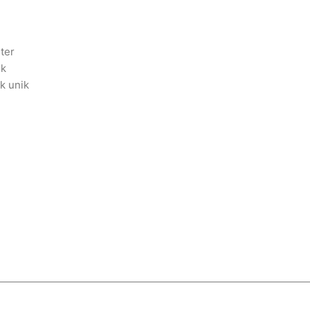
ter
ik
ik unik