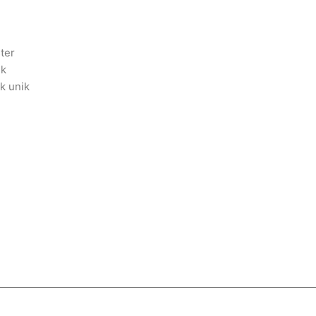
ter
ik
ik unik