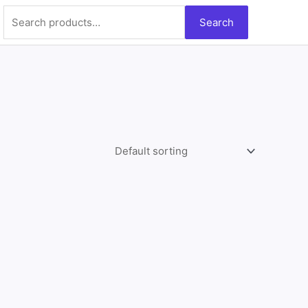
Search
Search
for: