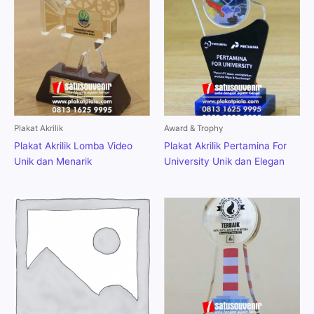
Plakat Akrilik
Award & Trophy
Plakat Akrilik Lomba Video
Plakat Akrilik Pertamina For
Unik dan Menarik
University Unik dan Elegan