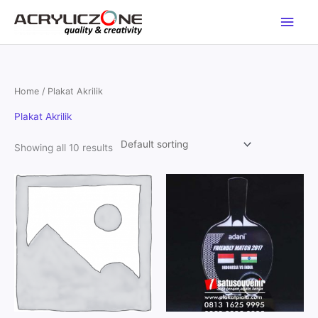
Skip
Main
to
content
Men
Home
/ Plakat Akrilik
Plakat Akrilik
Showing all 10 results