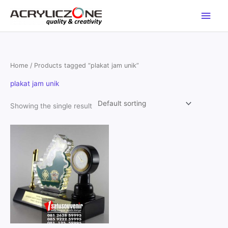
Skip
Main
to
content
Men
Home
/ Products tagged “plakat jam unik”
plakat jam unik
Showing the single result